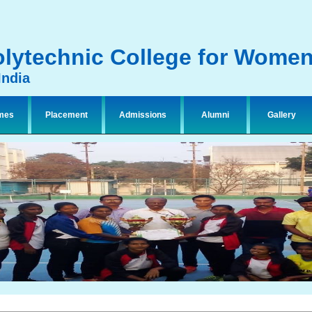
lytechnic College for Wome
India
mes
Placement
Admissions
Alumni
Gallery