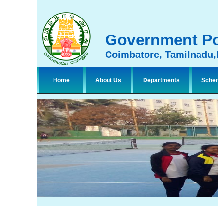
Government Po
Coimbatore, Tamilnadu,
Home
About Us
Departments
Sche